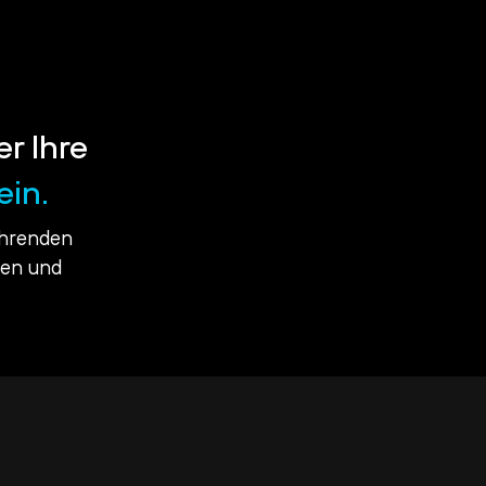
er Ihre
ein.
ührenden
ßen und