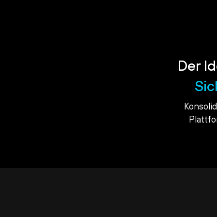
Der Id
Sic
Konsoli
Plattf