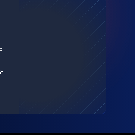
f
d
ät