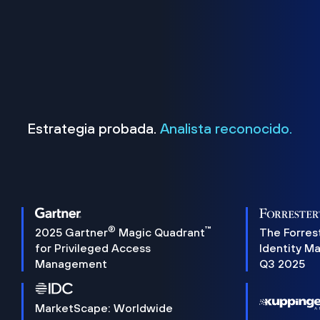
Estrategia probada.
Analista reconocido.
®
™
2025 Gartner
Magic Quadrant
The Forres
for Privileged Access
Identity M
Management
Q3 2025
MarketScape: Worldwide