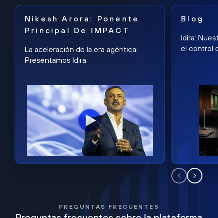
Nikesh Arora: Ponente
Blog
Principal De IMPACT
Idira: Nues
el control 
La aceleración de la era agéntica:
Presentamos Idira
PREGUNTAS FRECUENTES
Preguntas frecuentes sobre la plataforma