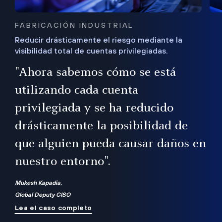
FABRICACIÓN INDUSTRIAL
Reducir drásticamente el riesgo mediante la
visibilidad total de cuentas privilegiadas.
de
a
"Ahora sabemos cómo se está
s
utilizando cada cuenta
 Es
nce
privilegiada y se ha reducido
ado
ub
drásticamente la posibilidad de
que alguien pueda causar daños en
nuestro entorno".
ro
Mukesh Kapadia,
Global Deputy CISO
Lea el caso completo