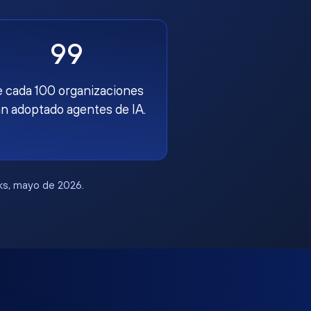
99
e cada 100 organizaciones
n adoptado agentes de IA.
rks, mayo de 2026.