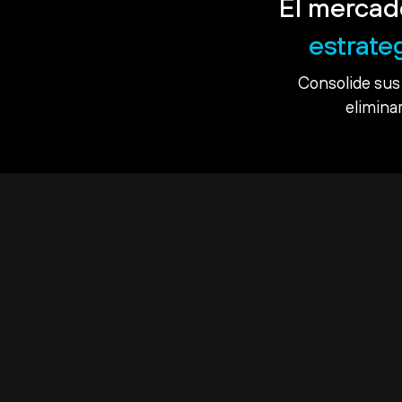
El mercad
estrate
Consolide sus 
eliminar