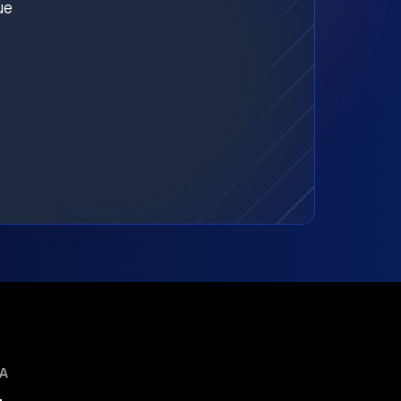
ue
MA