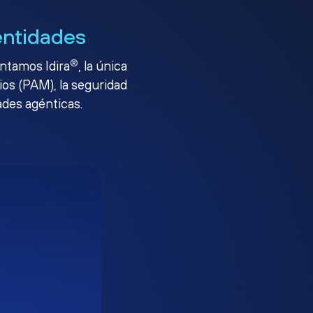
entidades
®
entamos Idira
, la única
ios (PAM), la seguridad
ades agénticas.