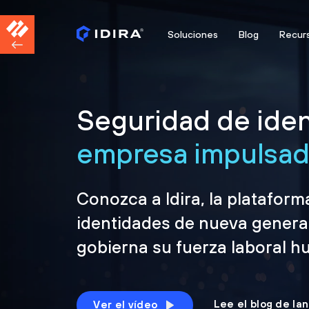
Soluciones
Blog
Recur
Seguridad de iden
empresa impulsada
Conozca a Idira, la platafor
identidades de nueva genera
gobierna su fuerza laboral h
Lee el blog de la
Ver el vídeo