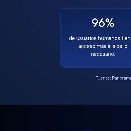
96%
de usuarios humanos tie
acceso más allá de lo
necesario.
Fuente:
Panorama