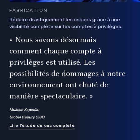
FABRICATION
Réduire drastiquement les risques grâce à une
visibilité complète sur les comptes à privilèges.
ux
e
« Nous savons désormais
r
comment chaque compte à
t
privilèges est utilisé. Les
possibilités de dommages à notre
me
environnement ont chuté de
manière spectaculaire. »
ue
Mukesh Kapadia,
Global Deputy CISO
Lire l’étude de cas complète