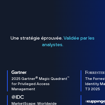
Une stratégie éprouvée.
Validée par les
analystes.
®
™
2025 Gartner
Magic Quadrant
The Forres
for Privileged Access
Identity M
Management
T3 2025
MarketScape: Worldwide