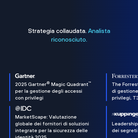
Strategia collaudata.
Analista
riconosciuto.
®
™
2025 Gartner
Magic Quadrant
The Forres
per la gestione degli accessi
di gestione
con privilegi
privilegi, 
MarketScape: Valutazione
globale dei fornitori di soluzioni
Leadershi
integrate per la sicurezza delle
dei segreti
identità 2025