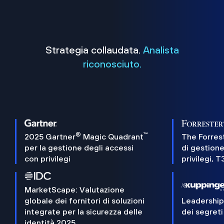
Strategia collaudata.
Analista
riconosciuto.
®
™
2025 Gartner
Magic Quadrant
The Forres
per la gestione degli accessi
di gestione
con privilegi
privilegi, 
MarketScape: Valutazione
globale dei fornitori di soluzioni
Leadershi
integrate per la sicurezza delle
dei segreti
identità 2025