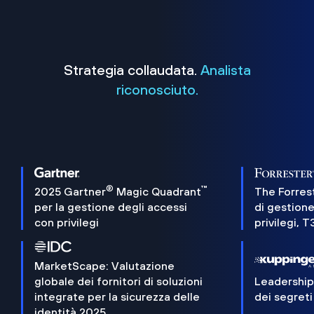
Strategia collaudata.
Analista
riconosciuto.
®
™
2025 Gartner
Magic Quadrant
The Forres
per la gestione degli accessi
di gestione
con privilegi
privilegi, 
MarketScape: Valutazione
globale dei fornitori di soluzioni
Leadershi
integrate per la sicurezza delle
dei segreti
identità 2025