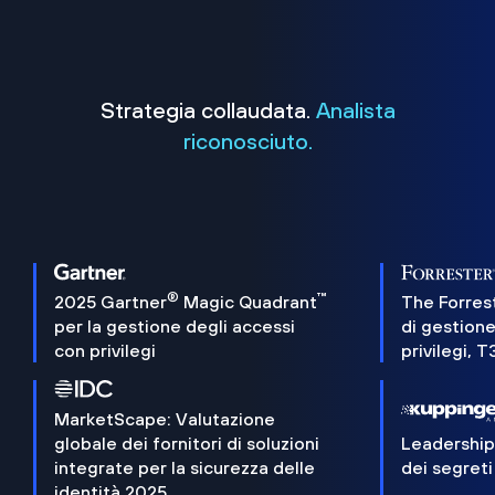
Strategia collaudata.
Analista
riconosciuto.
®
™
2025 Gartner
Magic Quadrant
The Forres
per la gestione degli accessi
di gestione
con privilegi
privilegi, 
MarketScape: Valutazione
globale dei fornitori di soluzioni
Leadershi
integrate per la sicurezza delle
dei segreti
identità 2025