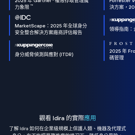
2025 年 Gartner
權限存取管理魔
Forrester 
™
力象限
決方案，202
MarketScape：2025 年全球身分
領導指南：
安全整合解決方案廠商評估報告
2025 年 Fro
身分威脅偵測與應對 (ITDR)
碼管理
觀看 Idira 的實際
應用
了解 Idira 如何在企業級規模上保護人類、機器及代理式