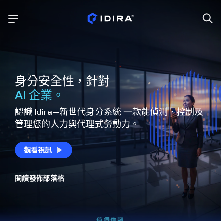
身分安全性，針對
AI 企業。
認識 Idira—新世代身分系統
一款能偵測、控制及
管理您的人力與代理式勞動力。
觀看視訊
閱讀發佈部落格
值得信賴