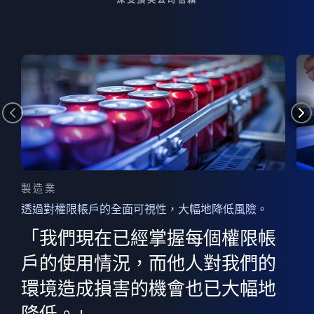
製造業
透過對權限帳戶的全面可視性，大幅地降低風險。
的
器
權限
「我們現在已經掌握每個權限帳
用
的
非
決
戶的使用情況，而他人對我們的
程
憑證
環境造成損害的機會也已大幅地
權