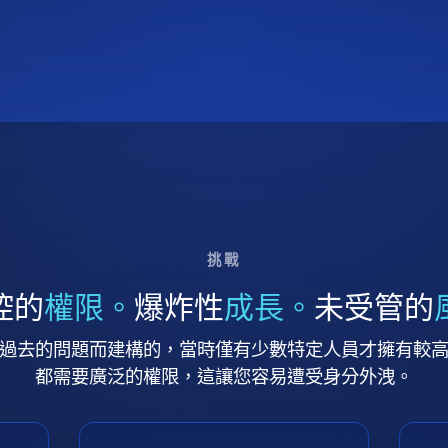
挑戰
控的
權限。
爆炸性
成長。
未受管的
過去的問題而建構的，當時僅有少數特定人員才擁有較
都需要廣泛的權限，這讓您容易遭受身分外洩。