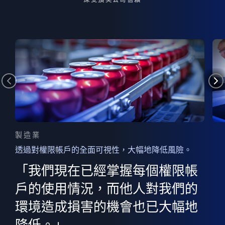
製造業
透過對權限帳戶的全面可視性，大幅地降低風險。
的
器
權限
「我們現在已經掌握每個權限帳
用
的
非
決
戶的使用情況，而他人對我們的
程
憑證
環境造成損害的機會也已大幅地
權