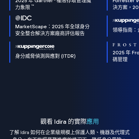
2025 年 Gartner
權限存取管理魔
Forrester 
™
力象限
決方案，202
MarketScape：2025 年全球身分
領導指南：
安全整合解決方案廠商評估報告
2025 年 Fro
身分威脅偵測與應對 (ITDR)
碼管理
觀看 Idira 的實際
應用
了解 Idira 如何在企業級規模上保護人類、機器及代理式