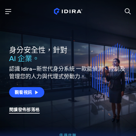
身分安全性，針對
AI 企業。
認識 Idira—新世代身分系統
一款能偵測、控制及
管理您的人力與代理式勞動力。
觀看視訊
閱讀發佈部落格
值得信賴