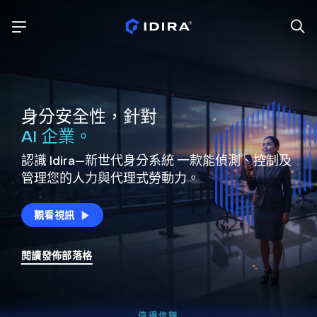
身分安全性，針對
AI 企業。
認識 Idira—新世代身分系統
一款能偵測、控制及
管理您的人力與代理式勞動力。
觀看視訊
閱讀發佈部落格
值得信賴