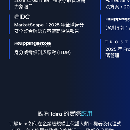
2025 年 Gartner
權限存取管理魔
Forrester 
™
力象限
決方案，202
MarketScape：2025 年全球身分
領導指南：
安全整合解決方案廠商評估報告
2025 年 Fro
身分威脅偵測與應對 (ITDR)
碼管理
觀看 Idira 的實際
應用
了解 Idira 如何在企業級規模上保護人類、機器及代理式