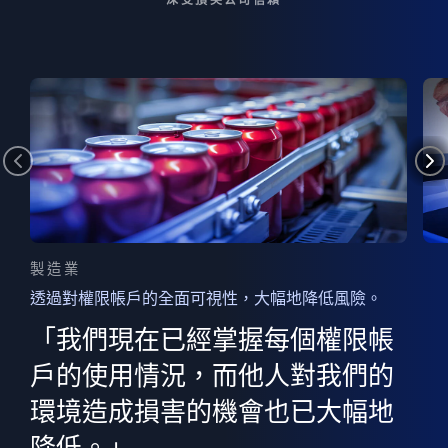
製造業
透過對權限帳戶的全面可視性，大幅地降低風險。
的
器
權限
「我們現在已經掌握每個權限帳
用
的
非
決
戶的使用情況，而他人對我們的
程
憑證
環境造成損害的機會也已大幅地
權