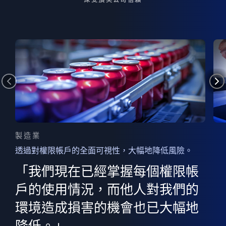
製造業
透過對權限帳戶的全面可視性，大幅地降低風險。
的
器
權限
「我們現在已經掌握每個權限帳
用
的
非
決
戶的使用情況，而他人對我們的
程
憑證
環境造成損害的機會也已大幅地
權