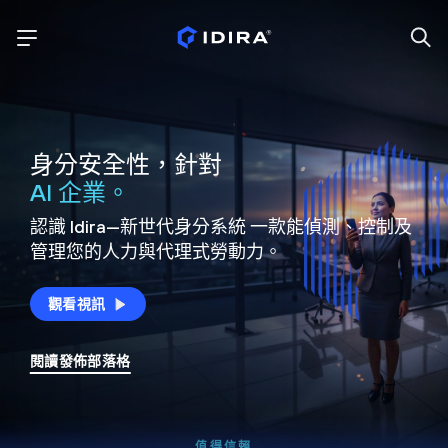
身分安全性，針對
AI 企業。
認識 Idira—新世代身分系統
一款能偵測、控制及
管理您的人力與代理式勞動力。
觀看視訊
閱讀發佈部落格
值得信賴