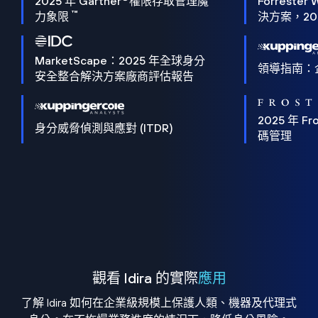
2025 年 Gartner
權限存取管理魔
Forrester 
™
力象限
決方案，202
MarketScape：2025 年全球身分
領導指南：
安全整合解決方案廠商評估報告
2025 年 Fro
身分威脅偵測與應對 (ITDR)
碼管理
觀看 Idira 的實際
應用
了解 Idira 如何在企業級規模上保護人類、機器及代理式