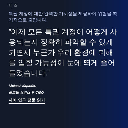
제조
특권 계정에 대한 완벽한 가시성을 제공하여 위험을 획
기적으로 줄입니다.
을
새
사용
"이제 모든 특권 계정이 어떻게 사
을
지
사
용되는지 정확히 파악할 수 있게
세
되면서 누군가 우리 환경에 피해
 이
를 입힐 가능성이 눈에 띄게 줄어
기
들었습니다."
화
Mukesh Kapadia,
글로벌 서비스 부 CISO
사례 연구 전문 읽기