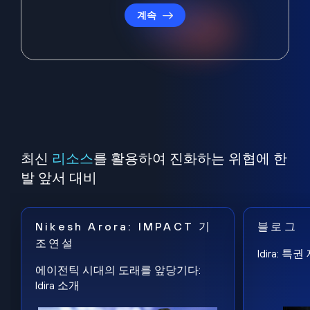
계속
최신
리소스
를 활용하여 진화하는 위협에 한
발 앞서 대비
Nikesh Arora: IMPACT 기
블로그
조연설
Idira: 
에이전틱 시대의 도래를 앞당기다:
Idira 소개