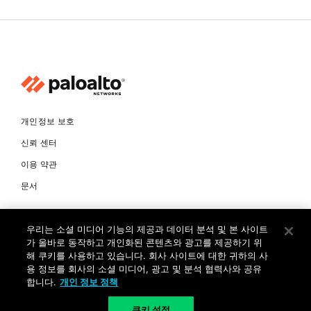
개인정보 보호
신뢰 센터
이용 약관
문서
© Copyright 2026 팔로알토네트웍스코리아 유한회사 Palo Alto
우리는 소셜 미디어 기능의 제공과 데이터 분석 및 본 사이트
Networks Korea, Ltd. All rights reserved. 여러 가지 상표에 대한
소유권은 각 소유자에게 있습니다. 사업자 등록번호: 120-87-72963.
가 올바로 동작하고 개인화된 콘텐츠와 광고를 제공하기 위
대표자 : 제프리찰스트루 서울특별시 서초구 서초대로74길 4, 1층 (삼성
해 쿠키를 사용하고 있습니다. 회사 사이트에 대한 귀하의 사
생명 서초타워) TEL: +82-2-568-4353
용 정보를 회사의 소셜 미디어, 광고 및 분석 협력사와 공유
합니다.
개인 정보 정책
KR
쿠키 설정