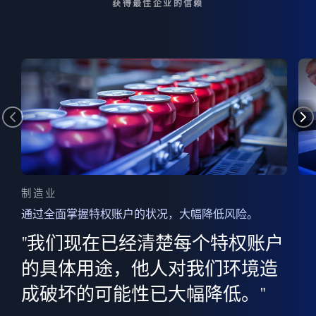
获得最佳企业的信赖
制造业
通过全面掌握特权账户的状况，大幅降低风险。
边
AI
"我们现在已经清楚每个特权账户
全意
的
”
的具体用途，他人对我们环境造
并
成破坏的可能性已大幅降低。"
范