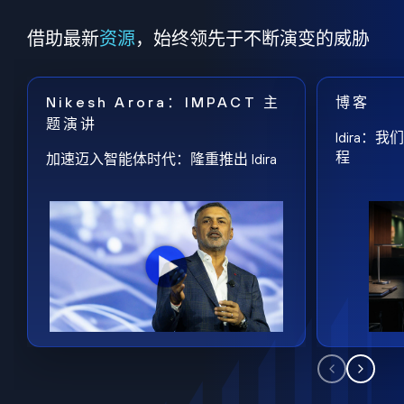
借助最新
资源
，始终领先于不断演变的威胁
Nikesh Arora：IMPACT 主
博客
题演讲
Idira
程
加速迈入智能体时代：隆重推出 Idira