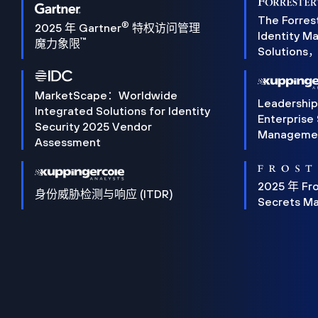
The Forres
®
2025 年 Gartner
特权访问管理
Identity 
™
魔力象限
Solution
MarketScape：Worldwide
Leadershi
Integrated Solutions for Identity
Enterprise
Security 2025 Vendor
Manageme
Assessment
2025 年 Fro
身份威胁检测与响应 (ITDR)
Secrets M