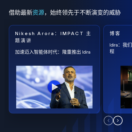
借助最新
资源
，始终领先于不断演变的威胁
Nikesh Arora：IMPACT 主
博客
题演讲
Idira
程
加速迈入智能体时代：隆重推出 Idira