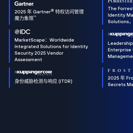
The Forres
®
2025 年 Gartner
特权访问管理
Identity 
™
魔力象限
Solution
MarketScape：Worldwide
Leadershi
Integrated Solutions for Identity
Enterprise
Security 2025 Vendor
Manageme
Assessment
2025 年 Fro
身份威胁检测与响应 (ITDR)
Secrets M