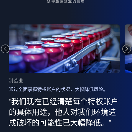
获得最佳企业的信赖
制造业
通过全面掌握特权账户的状况，大幅降低风险。
边
AI
"我们现在已经清楚每个特权账户
全意
的
”
的具体用途，他人对我们环境造
并
成破坏的可能性已大幅降低。"
范