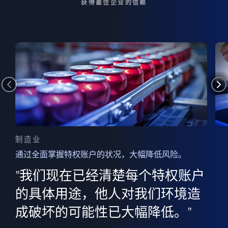
获得最佳企业的信赖
制造业
通过全面掌握特权账户的状况，大幅降低风险。
边
AI
"我们现在已经清楚每个特权账户
全意
的
”
的具体用途，他人对我们环境造
并
成破坏的可能性已大幅降低。"
范