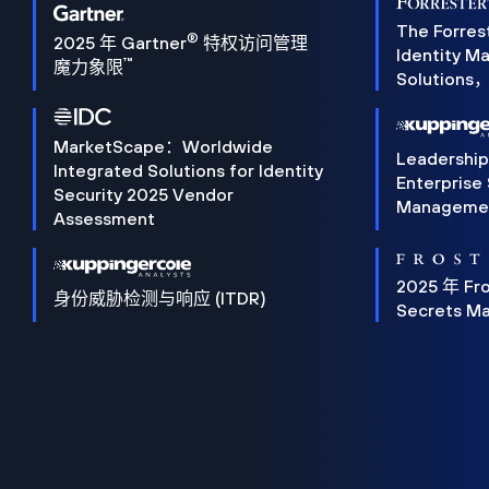
The Forres
®
2025 年 Gartner
特权访问管理
Identity 
™
魔力象限
Solution
MarketScape：Worldwide
Leadershi
Integrated Solutions for Identity
Enterprise
Security 2025 Vendor
Manageme
Assessment
2025 年 Fro
身份威胁检测与响应 (ITDR)
Secrets M