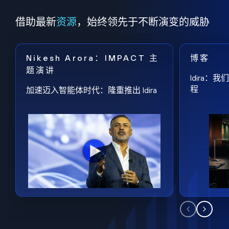
借助最新
资源
，始终领先于不断演变的威胁
Nikesh Arora：IMPACT 主
博客
题演讲
Idira
程
加速迈入智能体时代：隆重推出 Idira