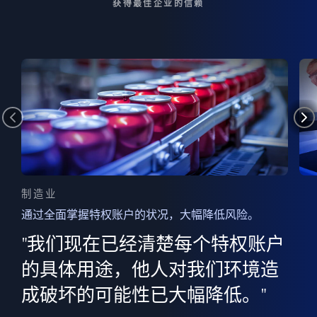
获得最佳企业的信赖
制造业
通过全面掌握特权账户的状况，大幅降低风险。
边
AI
"我们现在已经清楚每个特权账户
全意
的
”
的具体用途，他人对我们环境造
并
成破坏的可能性已大幅降低。"
范