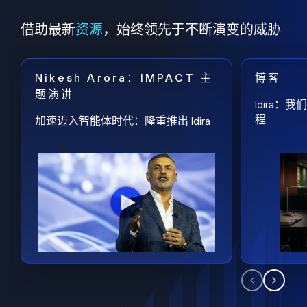
借助最新
资源
，始终领先于不断演变的威胁
Nikesh Arora：IMPACT 主
博客
题演讲
Idira
程
加速迈入智能体时代：隆重推出 Idira