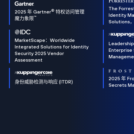
The Forres
®
2025 年 Gartner
特权访问管理
Identity 
™
魔力象限
Solution
MarketScape：Worldwide
Leadershi
Integrated Solutions for Identity
Enterprise
Security 2025 Vendor
Manageme
Assessment
2025 年 Fro
身份威胁检测与响应 (ITDR)
Secrets M