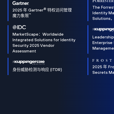
The Forres
®
2025 年 Gartner
特权访问管理
Identity 
™
魔力象限
Solution
MarketScape：Worldwide
Leadershi
Integrated Solutions for Identity
Enterprise
Security 2025 Vendor
Manageme
Assessment
2025 年 Fro
身份威胁检测与响应 (ITDR)
Secrets M