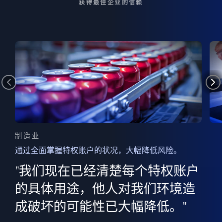
获得最佳企业的信赖
制造业
通过全面掌握特权账户的状况，大幅降低风险。
边
AI
"我们现在已经清楚每个特权账户
全意
的
”
的具体用途，他人对我们环境造
并
成破坏的可能性已大幅降低。"
范