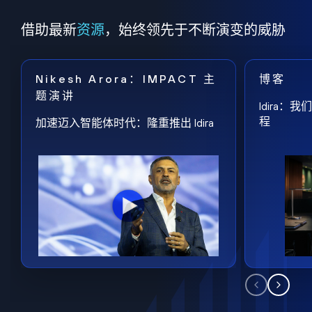
借助最新
资源
，始终领先于不断演变的威胁
Nikesh Arora：IMPACT 主
博客
题演讲
Idira
程
加速迈入智能体时代：隆重推出 Idira