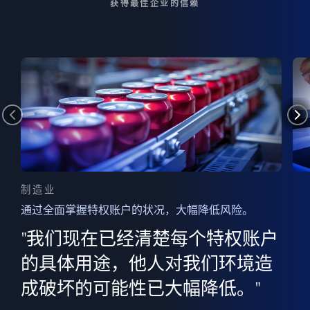
获得最佳企业的信赖
制造业
通过全面掌握特权账户的状况，大幅降低风险。
边
AI
"我们现在已经清楚每个特权账户
全意
的
”
的具体用途，他人对我们环境造
并
成破坏的可能性已大幅降低。"
范