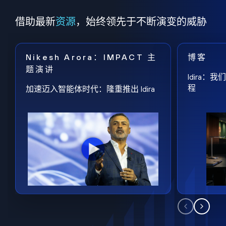
借助最新
资源
，始终领先于不断演变的威胁
Nikesh Arora：IMPACT 主
博客
题演讲
Idira
程
加速迈入智能体时代：隆重推出 Idira