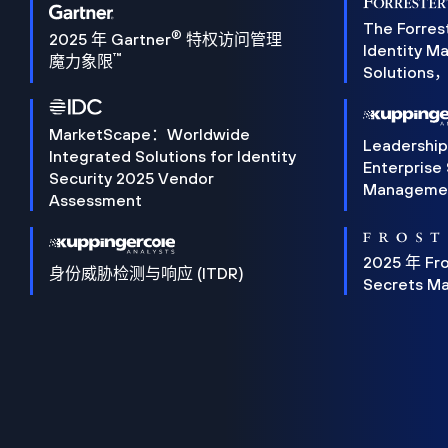
The Forres
®
2025 年 Gartner
特权访问管理
Identity 
™
魔力象限
Solution
MarketScape：Worldwide
Leadershi
Integrated Solutions for Identity
Enterprise
Security 2025 Vendor
Manageme
Assessment
2025 年 Fro
身份威胁检测与响应 (ITDR)
Secrets M