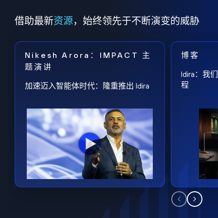
借助最新
资源
，始终领先于不断演变的威胁
Nikesh Arora：IMPACT 主
博客
题演讲
Idira
程
加速迈入智能体时代：隆重推出 Idira