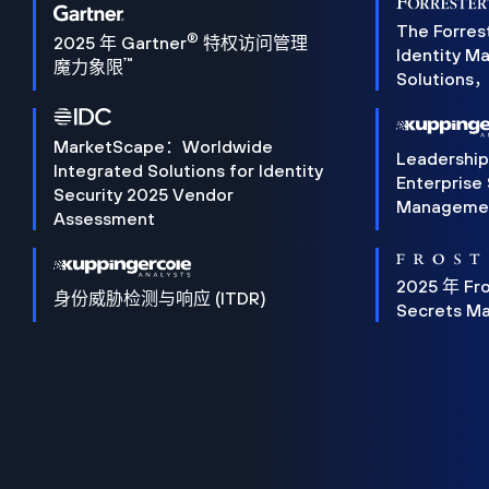
The Forres
®
2025 年 Gartner
特权访问管理
Identity 
™
魔力象限
Solution
MarketScape：Worldwide
Leadershi
Integrated Solutions for Identity
Enterprise
Security 2025 Vendor
Manageme
Assessment
2025 年 Fro
身份威胁检测与响应 (ITDR)
Secrets M