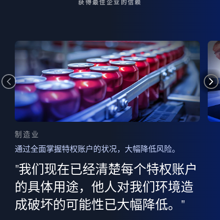
获得最佳企业的信赖
制造业
通过全面掌握特权账户的状况，大幅降低风险。
边
AI
"我们现在已经清楚每个特权账户
全意
的
”
的具体用途，他人对我们环境造
并
成破坏的可能性已大幅降低。"
范