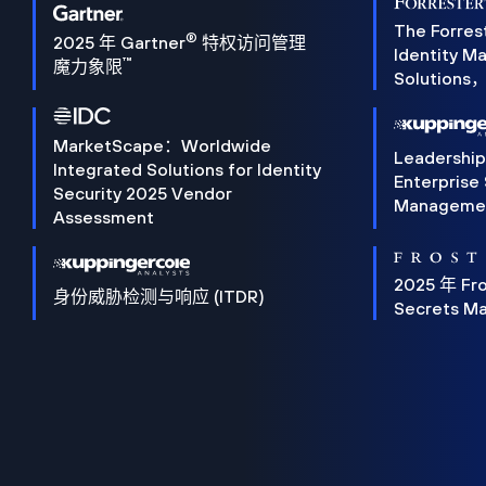
The Forres
®
2025 年 Gartner
特权访问管理
Identity 
™
魔力象限
Solution
MarketScape：Worldwide
Leadershi
Integrated Solutions for Identity
Enterprise
Security 2025 Vendor
Manageme
Assessment
2025 年 Fro
身份威胁检测与响应 (ITDR)
Secrets M