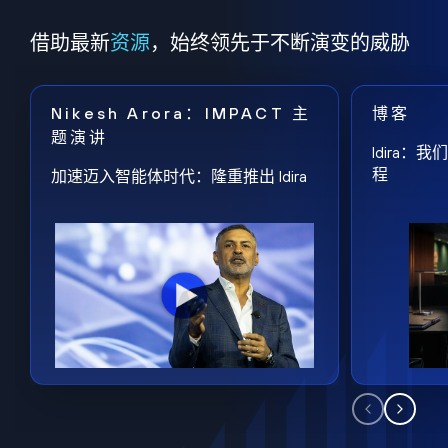
借助最新
资源
，始终领先于不断演变的威胁
Nikesh Arora：IMPACT 主
博客
题演讲
Idira
程
加速迈入智能体时代：隆重推出 Idira