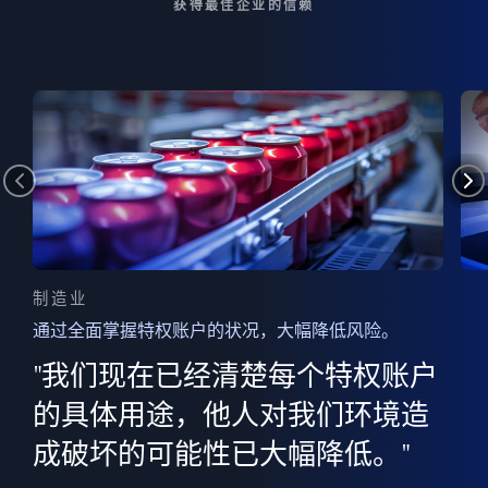
获得最佳企业的信赖
制造业
通过全面掌握特权账户的状况，大幅降低风险。
边
AI
"我们现在已经清楚每个特权账户
全意
的
”
的具体用途，他人对我们环境造
并
成破坏的可能性已大幅降低。"
范