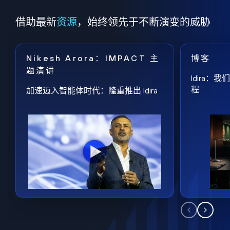
借助最新
资源
，始终领先于不断演变的威胁
Nikesh Arora：IMPACT 主
博客
题演讲
Idira
程
加速迈入智能体时代：隆重推出 Idira