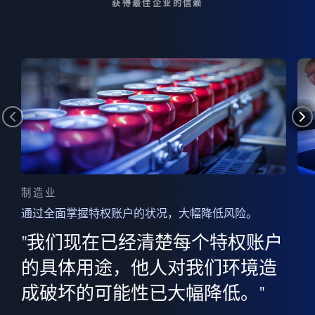
获得最佳企业的信赖
制造业
通过全面掌握特权账户的状况，大幅降低风险。
边
AI
"我们现在已经清楚每个特权账户
全意
的
”
的具体用途，他人对我们环境造
并
成破坏的可能性已大幅降低。"
范