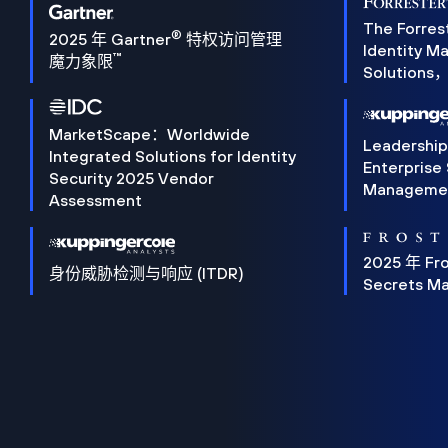
The Forres
®
2025 年 Gartner
特权访问管理
Identity 
™
魔力象限
Solution
MarketScape：Worldwide
Leadershi
Integrated Solutions for Identity
Enterprise
Security 2025 Vendor
Manageme
Assessment
2025 年 Fro
身份威胁检测与响应 (ITDR)
Secrets M