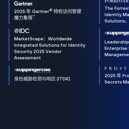
The Forres
®
2025 年 Gartner
特权访问管理
Identity 
™
魔力象限
Solution
MarketScape：Worldwide
Leadershi
Integrated Solutions for Identity
Enterprise
Security 2025 Vendor
Manageme
Assessment
2025 年 Fro
身份威胁检测与响应 (ITDR)
Secrets M