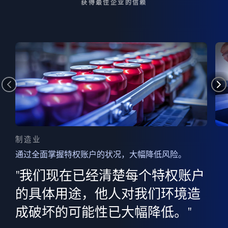
获得最佳企业的信赖
制造业
通过全面掌握特权账户的状况，大幅降低风险。
边
AI
"我们现在已经清楚每个特权账户
全意
的
”
的具体用途，他人对我们环境造
并
成破坏的可能性已大幅降低。"
范