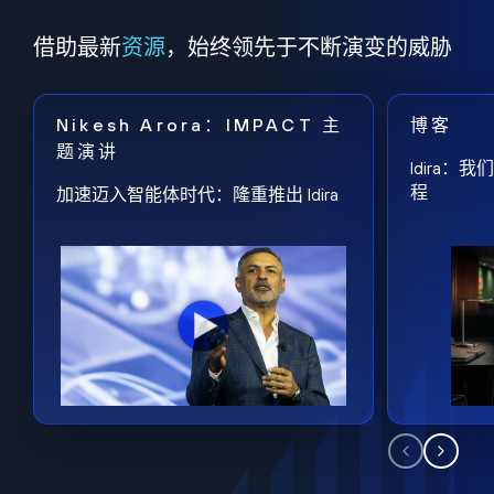
借助最新
资源
，始终领先于不断演变的威胁
Nikesh Arora：IMPACT 主
博客
题演讲
Idira
程
加速迈入智能体时代：隆重推出 Idira