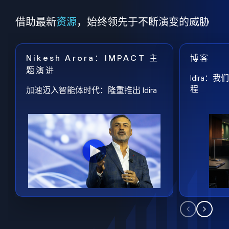
借助最新
资源
，始终领先于不断演变的威胁
Nikesh Arora：IMPACT 主
博客
题演讲
Idira
程
加速迈入智能体时代：隆重推出 Idira