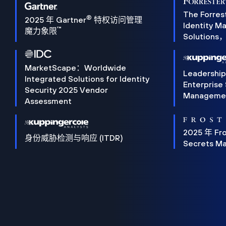
The Forres
®
2025 年 Gartner
特权访问管理
Identity 
™
魔力象限
Solution
MarketScape：Worldwide
Leadershi
Integrated Solutions for Identity
Enterprise
Security 2025 Vendor
Manageme
Assessment
2025 年 Fro
身份威胁检测与响应 (ITDR)
Secrets M