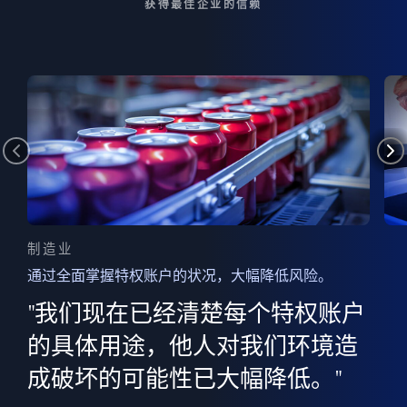
获得最佳企业的信赖
制造业
通过全面掌握特权账户的状况，大幅降低风险。
边
AI
"我们现在已经清楚每个特权账户
全意
的
”
的具体用途，他人对我们环境造
并
成破坏的可能性已大幅降低。"
范