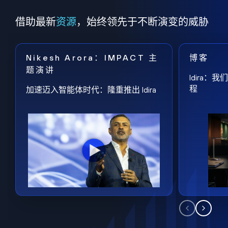
借助最新
资源
，始终领先于不断演变的威胁
Nikesh Arora：IMPACT 主
博客
题演讲
Idira
程
加速迈入智能体时代：隆重推出 Idira