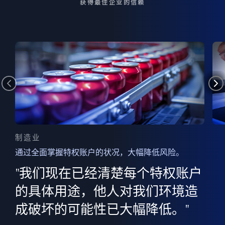
获得最佳企业的信赖
制造业
通过全面掌握特权账户的状况，大幅降低风险。
边
AI
"我们现在已经清楚每个特权账户
全意
的
”
的具体用途，他人对我们环境造
并
成破坏的可能性已大幅降低。"
范