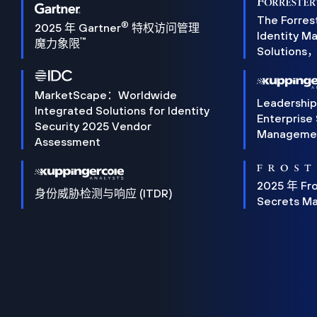
The Forres
®
2025 年 Gartner
特权访问管理
Identity 
™
魔力象限
Solution
MarketScape：Worldwide
Leadershi
Integrated Solutions for Identity
Enterprise
Security 2025 Vendor
Manageme
Assessment
2025 年 Fro
身份威胁检测与响应 (ITDR)
Secrets M