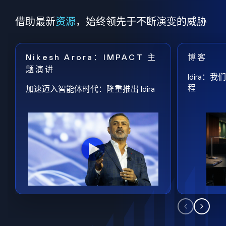
借助最新
资源
，始终领先于不断演变的威胁
Nikesh Arora：IMPACT 主
博客
题演讲
Idira
程
加速迈入智能体时代：隆重推出 Idira