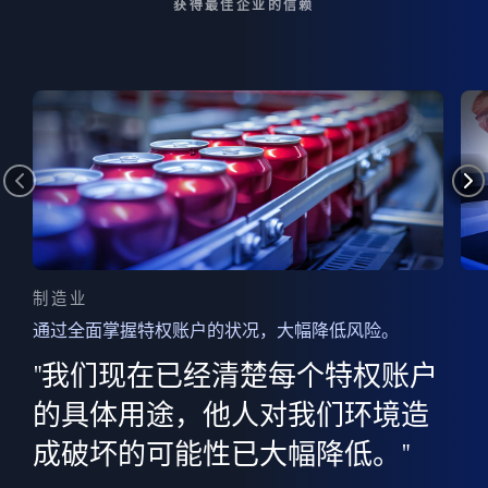
获得最佳企业的信赖
制造业
通过全面掌握特权账户的状况，大幅降低风险。
边
AI
"我们现在已经清楚每个特权账户
全意
的
”
的具体用途，他人对我们环境造
并
成破坏的可能性已大幅降低。"
范