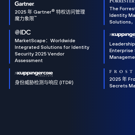
The Forres
®
2025 年 Gartner
特权访问管理
Identity 
™
魔力象限
Solution
MarketScape：Worldwide
Leadershi
Integrated Solutions for Identity
Enterprise
Security 2025 Vendor
Manageme
Assessment
2025 年 Fro
身份威胁检测与响应 (ITDR)
Secrets M