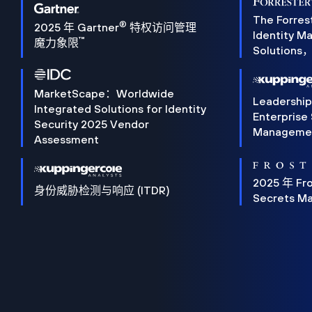
The Forres
®
2025 年 Gartner
特权访问管理
Identity 
™
魔力象限
Solution
MarketScape：Worldwide
Leadershi
Integrated Solutions for Identity
Enterprise
Security 2025 Vendor
Manageme
Assessment
2025 年 Fro
身份威胁检测与响应 (ITDR)
Secrets M