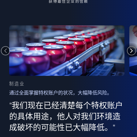
获得最佳企业的信赖
制造业
通过全面掌握特权账户的状况，大幅降低风险。
边
AI
"我们现在已经清楚每个特权账户
全意
的
”
的具体用途，他人对我们环境造
并
成破坏的可能性已大幅降低。"
范