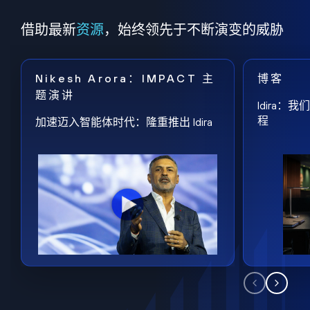
借助最新
资源
，始终领先于不断演变的威胁
Nikesh Arora：IMPACT 主
博客
题演讲
Idira
程
加速迈入智能体时代：隆重推出 Idira