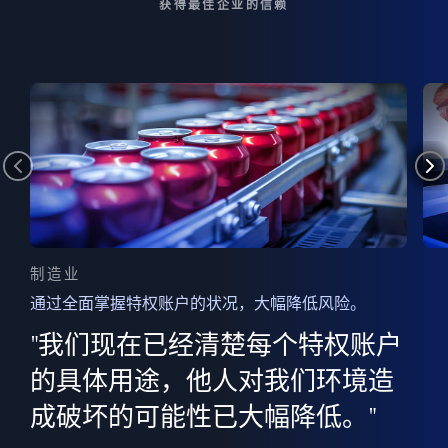
获得最佳企业的信赖
制造业
通过全面掌握特权账户的状况，大幅降低风险。
边
AI
"我们现在已经清楚每个特权账户
全意
的
”
的具体用途，他人对我们环境造
并
成破坏的可能性已大幅降低。"
范