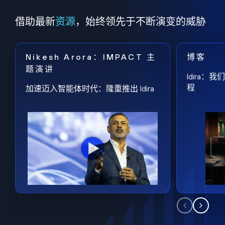
借助最新
资源
，始终领先于不断演变的威胁
Nikesh Arora：IMPACT 主
博客
题演讲
Idira
程
加速迈入智能体时代：隆重推出 Idira