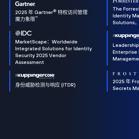
The Forres
®
2025 年 Gartner
特权访问管理
Identity 
™
魔力象限
Solution
MarketScape：Worldwide
Leadershi
Integrated Solutions for Identity
Enterprise
Security 2025 Vendor
Manageme
Assessment
2025 年 Fro
身份威胁检测与响应 (ITDR)
Secrets M