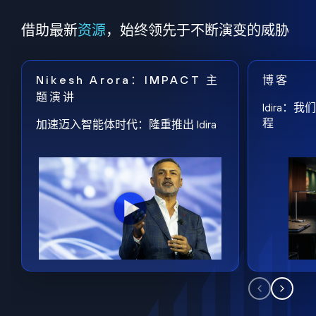
借助最新
资源
，始终领先于不断演变的威胁
Nikesh Arora：IMPACT 主
博客
题演讲
Idira
程
加速迈入智能体时代：隆重推出 Idira