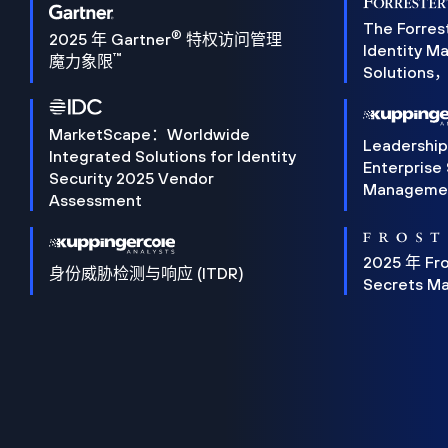
The Forres
®
2025 年 Gartner
特权访问管理
Identity 
™
魔力象限
Solution
MarketScape：Worldwide
Leadershi
Integrated Solutions for Identity
Enterprise
Security 2025 Vendor
Manageme
Assessment
2025 年 Fro
身份威胁检测与响应 (ITDR)
Secrets M