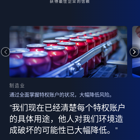
获得最佳企业的信赖
制造业
通过全面掌握特权账户的状况，大幅降低风险。
边
AI
"我们现在已经清楚每个特权账户
全意
的
”
的具体用途，他人对我们环境造
并
成破坏的可能性已大幅降低。"
范