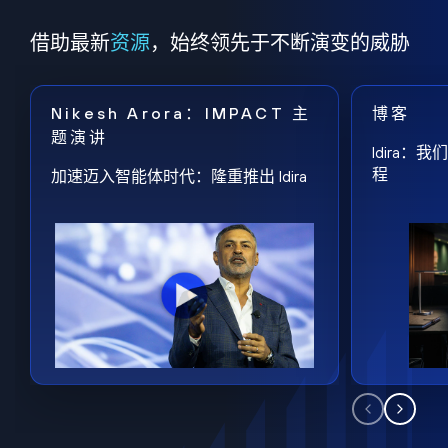
借助最新
资源
，始终领先于不断演变的威胁
Nikesh Arora：IMPACT 主
博客
题演讲
Idira
程
加速迈入智能体时代：隆重推出 Idira