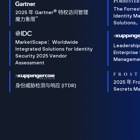
The Forres
®
2025 年 Gartner
特权访问管理
Identity 
™
魔力象限
Solution
MarketScape：Worldwide
Leadershi
Integrated Solutions for Identity
Enterprise
Security 2025 Vendor
Manageme
Assessment
2025 年 Fro
身份威胁检测与响应 (ITDR)
Secrets M