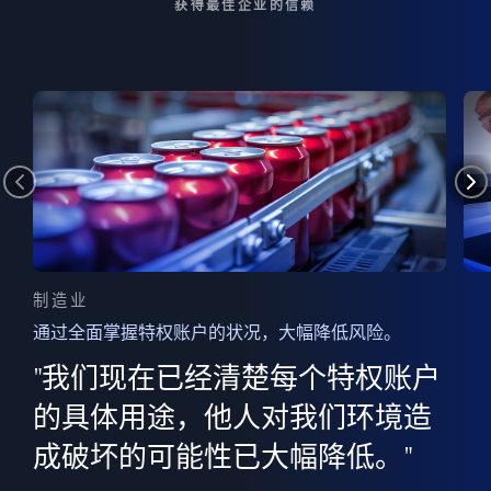
获得最佳企业的信赖
制造业
通过全面掌握特权账户的状况，大幅降低风险。
边
AI
"我们现在已经清楚每个特权账户
全意
的
”
的具体用途，他人对我们环境造
并
成破坏的可能性已大幅降低。"
范