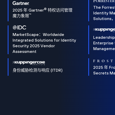
The Forres
®
2025 年 Gartner
特权访问管理
Identity 
™
魔力象限
Solution
MarketScape：Worldwide
Leadershi
Integrated Solutions for Identity
Enterprise
Security 2025 Vendor
Manageme
Assessment
2025 年 Fro
身份威胁检测与响应 (ITDR)
Secrets M