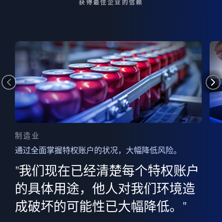
获得最佳企业的信赖
制造业
通过全面掌握特权账户的状况，大幅降低风险。
边
AI
"我们现在已经清楚每个特权账户
全意
的
”
的具体用途，他人对我们环境造
并
成破坏的可能性已大幅降低。"
范