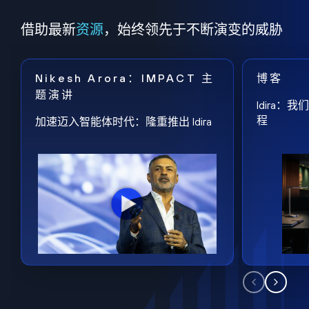
借助最新
资源
，始终领先于不断演变的威胁
Nikesh Arora：IMPACT 主
博客
题演讲
Idira
程
加速迈入智能体时代：隆重推出 Idira