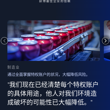
获得最佳企业的信赖
制造业
通过全面掌握特权账户的状况，大幅降低风险。
边
AI
"我们现在已经清楚每个特权账户
全意
的
”
的具体用途，他人对我们环境造
并
成破坏的可能性已大幅降低。"
范