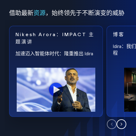
借助最新
资源
，始终领先于不断演变的威胁
Nikesh Arora：IMPACT 主
博客
题演讲
Idira
程
加速迈入智能体时代：隆重推出 Idira