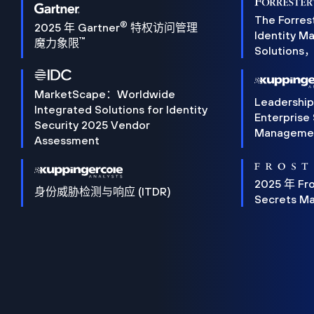
The Forres
®
2025 年 Gartner
特权访问管理
Identity 
™
魔力象限
Solution
MarketScape：Worldwide
Leadershi
Integrated Solutions for Identity
Enterprise
Security 2025 Vendor
Manageme
Assessment
2025 年 Fro
身份威胁检测与响应 (ITDR)
Secrets M