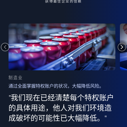
获得最佳企业的信赖
制造业
通过全面掌握特权账户的状况，大幅降低风险。
边
AI
"我们现在已经清楚每个特权账户
全意
的
”
的具体用途，他人对我们环境造
并
成破坏的可能性已大幅降低。"
范