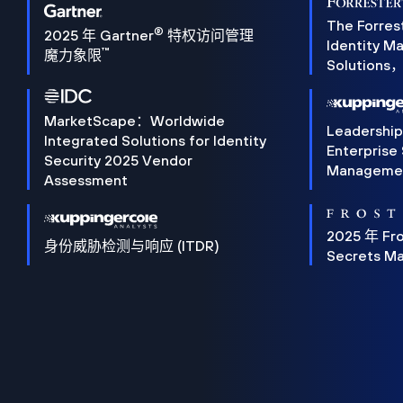
The Forres
®
2025 年 Gartner
特权访问管理
Identity 
™
魔力象限
Solution
MarketScape：Worldwide
Leadershi
Integrated Solutions for Identity
Enterprise
Security 2025 Vendor
Manageme
Assessment
2025 年 Fro
身份威胁检测与响应 (ITDR)
Secrets M