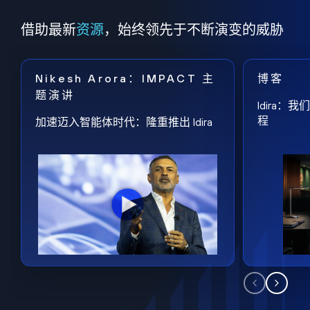
借助最新
资源
，始终领先于不断演变的威胁
Nikesh Arora：IMPACT 主
博客
题演讲
Idira
程
加速迈入智能体时代：隆重推出 Idira