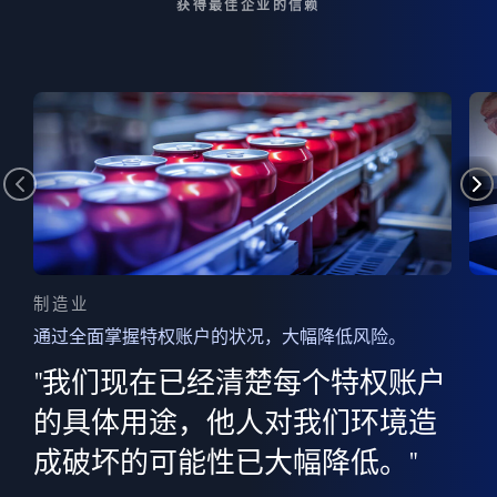
获得最佳企业的信赖
制造业
通过全面掌握特权账户的状况，大幅降低风险。
边
AI
"我们现在已经清楚每个特权账户
全意
的
”
的具体用途，他人对我们环境造
并
成破坏的可能性已大幅降低。"
范