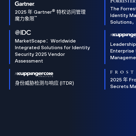
The Forres
®
2025 年 Gartner
特权访问管理
Identity 
™
魔力象限
Solution
MarketScape：Worldwide
Leadershi
Integrated Solutions for Identity
Enterprise
Security 2025 Vendor
Manageme
Assessment
2025 年 Fro
身份威胁检测与响应 (ITDR)
Secrets M