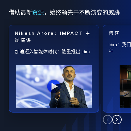
借助最新
资源
，始终领先于不断演变的威胁
Nikesh Arora：IMPACT 主
博客
题演讲
Idira
程
加速迈入智能体时代：隆重推出 Idira