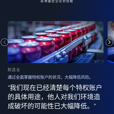
获得最佳企业的信赖
制造业
通过全面掌握特权账户的状况，大幅降低风险。
边
AI
"我们现在已经清楚每个特权账户
全意
的
”
的具体用途，他人对我们环境造
并
成破坏的可能性已大幅降低。"
范