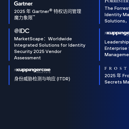
The Forres
®
2025 年 Gartner
特权访问管理
Identity 
™
魔力象限
Solution
MarketScape：Worldwide
Leadershi
Integrated Solutions for Identity
Enterprise
Security 2025 Vendor
Manageme
Assessment
2025 年 Fro
身份威胁检测与响应 (ITDR)
Secrets M