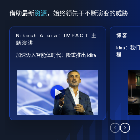
借助最新
资源
，始终领先于不断演变的威胁
Nikesh Arora：IMPACT 主
博客
题演讲
Idira
程
加速迈入智能体时代：隆重推出 Idira