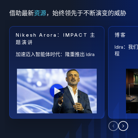
借助最新
资源
，始终领先于不断演变的威胁
Nikesh Arora：IMPACT 主
博客
题演讲
Idira
程
加速迈入智能体时代：隆重推出 Idira