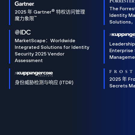
The Forres
®
2025 年 Gartner
特权访问管理
Identity 
™
魔力象限
Solution
MarketScape：Worldwide
Leadershi
Integrated Solutions for Identity
Enterprise
Security 2025 Vendor
Manageme
Assessment
2025 年 Fro
身份威胁检测与响应 (ITDR)
Secrets M