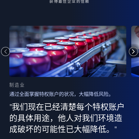
获得最佳企业的信赖
制造业
通过全面掌握特权账户的状况，大幅降低风险。
边
AI
"我们现在已经清楚每个特权账户
全意
的
”
的具体用途，他人对我们环境造
并
成破坏的可能性已大幅降低。"
范