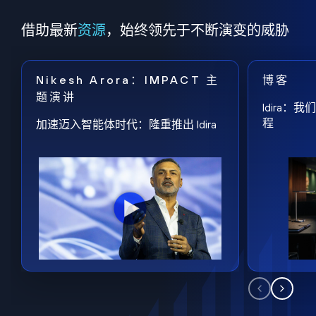
借助最新
资源
，始终领先于不断演变的威胁
Nikesh Arora：IMPACT 主
博客
题演讲
Idira
程
加速迈入智能体时代：隆重推出 Idira