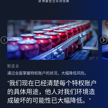
获得最佳企业的信赖
制造业
通过全面掌握特权账户的状况，大幅降低风险。
边
AI
"我们现在已经清楚每个特权账户
全意
的
”
的具体用途，他人对我们环境造
并
成破坏的可能性已大幅降低。"
范