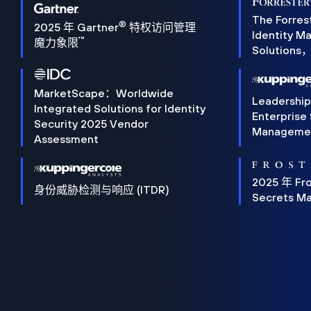
The Forres
®
2025 年 Gartner
特权访问管理
Identity 
™
魔力象限
Solution
MarketScape：Worldwide
Leadershi
Integrated Solutions for Identity
Enterprise
Security 2025 Vendor
Manageme
Assessment
2025 年 Fro
身份威胁检测与响应 (ITDR)
Secrets M