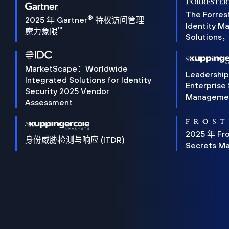
The Forres
®
2025 年 Gartner
特权访问管理
Identity 
™
魔力象限
Solution
MarketScape：Worldwide
Leadershi
Integrated Solutions for Identity
Enterprise
Security 2025 Vendor
Manageme
Assessment
2025 年 Fro
身份威胁检测与响应 (ITDR)
Secrets M