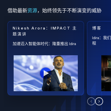
借助最新
资源
，始终领先于不断演变的威胁
Nikesh Arora：IMPACT 主
博客
题演讲
Idira
程
加速迈入智能体时代：隆重推出 Idira