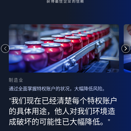
获得最佳企业的信赖
制造业
通过全面掌握特权账户的状况，大幅降低风险。
边
AI
"我们现在已经清楚每个特权账户
全意
的
”
的具体用途，他人对我们环境造
并
成破坏的可能性已大幅降低。"
范