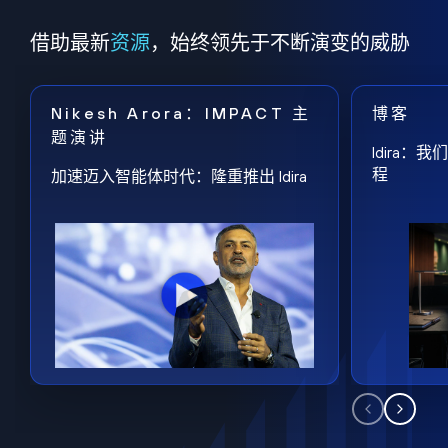
借助最新
资源
，始终领先于不断演变的威胁
Nikesh Arora：IMPACT 主
博客
题演讲
Idira
程
加速迈入智能体时代：隆重推出 Idira