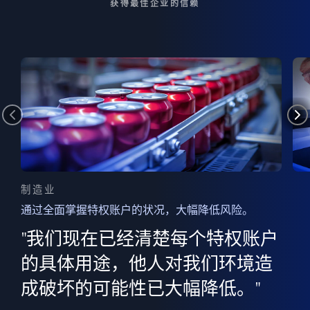
获得最佳企业的信赖
制造业
通过全面掌握特权账户的状况，大幅降低风险。
边
AI
"我们现在已经清楚每个特权账户
全意
的
”
的具体用途，他人对我们环境造
并
成破坏的可能性已大幅降低。"
范