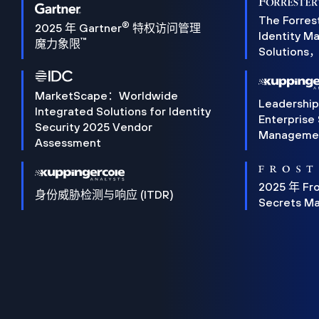
The Forres
®
2025 年 Gartner
特权访问管理
Identity 
™
魔力象限
Solution
MarketScape：Worldwide
Leadershi
Integrated Solutions for Identity
Enterprise
Security 2025 Vendor
Manageme
Assessment
2025 年 Fro
身份威胁检测与响应 (ITDR)
Secrets M