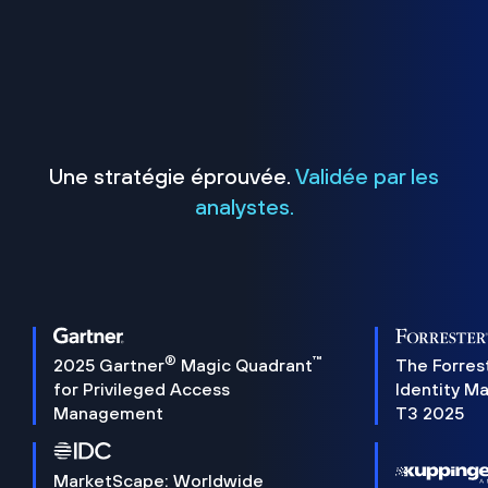
Une stratégie éprouvée.
Validée par les
analystes.
®
™
2025 Gartner
Magic Quadrant
The Forres
for Privileged Access
Identity M
Management
T3 2025
MarketScape: Worldwide