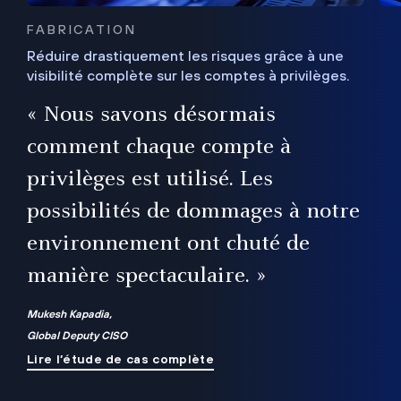
FABRICATION
Réduire drastiquement les risques grâce à une
visibilité complète sur les comptes à privilèges.
ux
e
« Nous savons désormais
r
comment chaque compte à
t
privilèges est utilisé. Les
possibilités de dommages à notre
me
environnement ont chuté de
manière spectaculaire. »
ue
Mukesh Kapadia,
Global Deputy CISO
Lire l’étude de cas complète