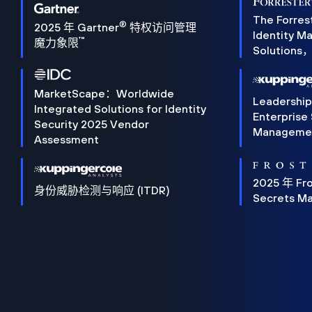
The Forres
®
2025 年 Gartner
特权访问管理
Identity 
™
魔力象限
Solution
MarketScape：Worldwide
Leadershi
Integrated Solutions for Identity
Enterprise
Security 2025 Vendor
Manageme
Assessment
2025 年 Fro
身份威胁检测与响应 (ITDR)
Secrets M