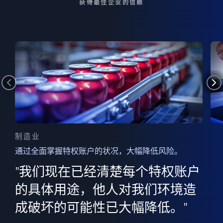
获得最佳企业的信赖
制造业
通过全面掌握特权账户的状况，大幅降低风险。
边
AI
"我们现在已经清楚每个特权账户
全意
的
”
的具体用途，他人对我们环境造
并
成破坏的可能性已大幅降低。"
范