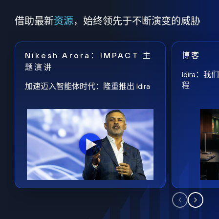
借助最新
资源
，始终领先于不断演变的威胁
Nikesh Arora：IMPACT 主
博客
题演讲
Idira
程
加速迈入智能体时代：隆重推出 Idira