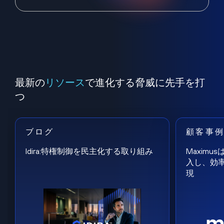
最新の
リソース
で進化する脅威に先手を打
つ
ブログ
顧客事
Idira:特権制御を民主化する取り組み
Maxim
入し、効
現