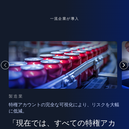
一流企業が導入
製造業
特権アカウントの完全な可視化により、リスクを大幅
に低減。
ン
フ
ー
「現在では、すべての特権アカ
ン