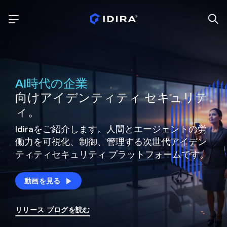
AI時代の企業
向けアイデンティティ セキュリテ
ィ。
Idiraをご紹介します。人間とエージェントの労
働力を可視化、制御、
管理する次世代アイデン
ティティ
セキュリティ プラットフォームです。
動画を見る
リリース ブログを読む