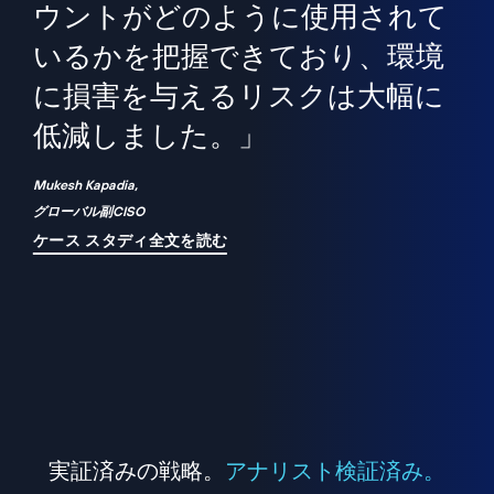
境
精
ら、
ウントがどのように使用されて
で
が
いるかを把握できており、環境
"
シ
に損害を与えるリスクは大幅に
は
低減しました。」
れ
Mukesh Kapadia,
グローバル副CISO
ケース スタディ全文を読む
実証済みの戦略。
アナリスト検証済み。