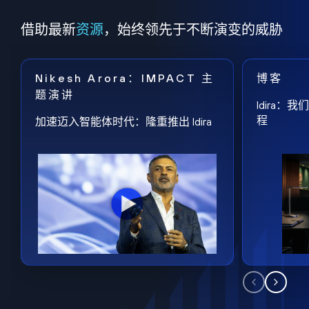
借助最新
资源
，始终领先于不断演变的威胁
Nikesh Arora：IMPACT 主
博客
题演讲
Idira
程
加速迈入智能体时代：隆重推出 Idira