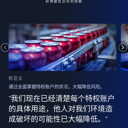
获得最佳企业的信赖
制造业
通过全面掌握特权账户的状况，大幅降低风险。
边
AI
"我们现在已经清楚每个特权账户
全意
的
”
的具体用途，他人对我们环境造
并
成破坏的可能性已大幅降低。"
范