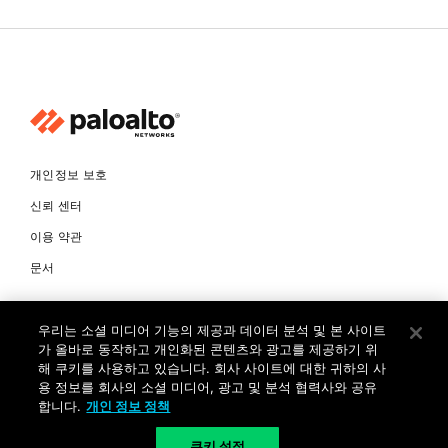
개인정보 보호
신뢰 센터
이용 약관
문서
© Copyright 2026 팔로알토네트웍스코리아 유한회사 Palo Alto
우리는 소셜 미디어 기능의 제공과 데이터 분석 및 본 사이트
Networks Korea, Ltd. All rights reserved. 여러 가지 상표에 대한
소유권은 각 소유자에게 있습니다. 사업자 등록번호: 120-87-72963.
가 올바로 동작하고 개인화된 콘텐츠와 광고를 제공하기 위
대표자 : 제프리찰스트루 서울특별시 서초구 서초대로74길 4, 1층 (삼성
해 쿠키를 사용하고 있습니다. 회사 사이트에 대한 귀하의 사
생명 서초타워) TEL: +82-2-568-4353
용 정보를 회사의 소셜 미디어, 광고 및 분석 협력사와 공유
합니다.
개인 정보 정책
KR
쿠키 설정