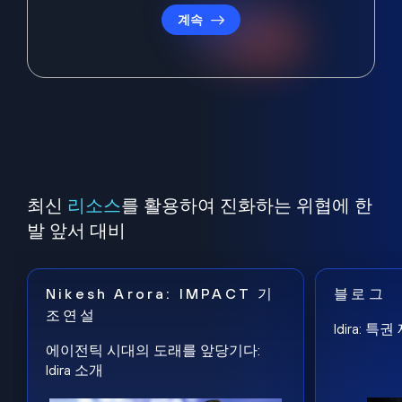
계속
최신
리소스
를 활용하여 진화하는 위협에 한
발 앞서 대비
Nikesh Arora: IMPACT 기
블로그
조연설
Idira: 
에이전틱 시대의 도래를 앞당기다:
Idira 소개