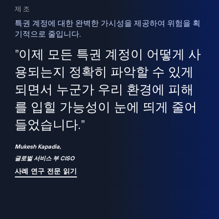
제조
특권 계정에 대한 완벽한 가시성을 제공하여 위험을 획
기적으로 줄입니다.
을
새
사용
"이제 모든 특권 계정이 어떻게 사
을
지
사
용되는지 정확히 파악할 수 있게
세
되면서 누군가 우리 환경에 피해
 이
를 입힐 가능성이 눈에 띄게 줄어
기
들었습니다."
화
Mukesh Kapadia,
글로벌 서비스 부 CISO
사례 연구 전문 읽기