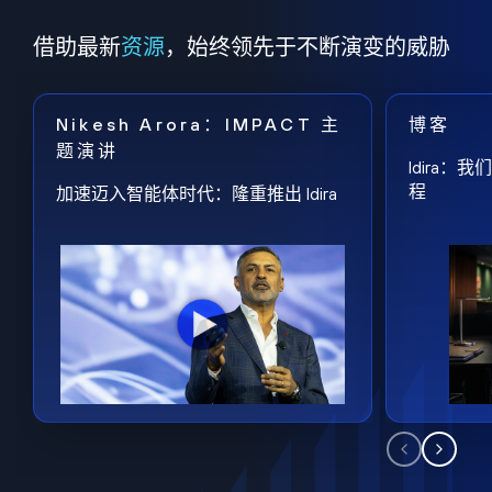
借助最新
资源
，始终领先于不断演变的威胁
Nikesh Arora：IMPACT 主
博客
题演讲
Idira
程
加速迈入智能体时代：隆重推出 Idira