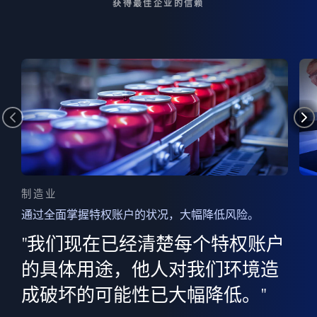
获得最佳企业的信赖
制造业
通过全面掌握特权账户的状况，大幅降低风险。
边
AI
"我们现在已经清楚每个特权账户
全意
的
”
的具体用途，他人对我们环境造
并
成破坏的可能性已大幅降低。"
范