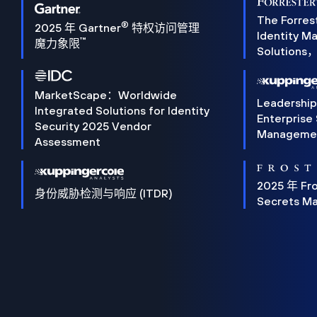
The Forres
®
2025 年 Gartner
特权访问管理
Identity 
™
魔力象限
Solution
MarketScape：Worldwide
Leadershi
Integrated Solutions for Identity
Enterprise
Security 2025 Vendor
Manageme
Assessment
2025 年 Fro
身份威胁检测与响应 (ITDR)
Secrets M