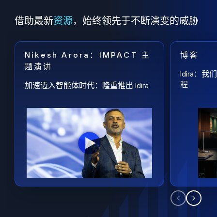
借助最新
资源
，始终领先于不断演变的威胁
Nikesh Arora：IMPACT 主
博客
题演讲
Idira
程
加速迈入智能体时代：隆重推出 Idira