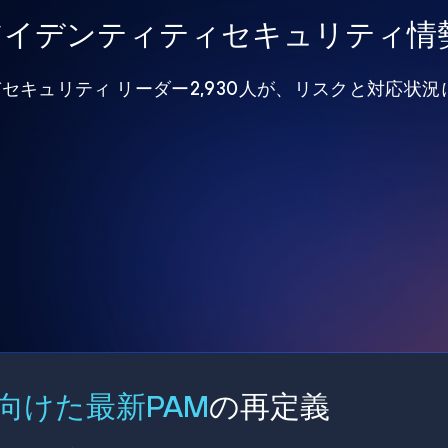
年アイデンティティセキュリティ情
びセキュリティ リーダー2,930人が、リスクと対応状
向けた最新PAM
の再定義