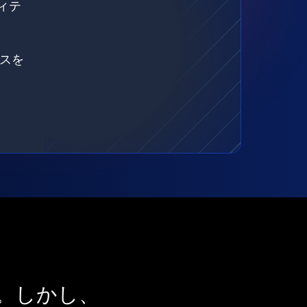
ィテ
ェスを
。しかし、