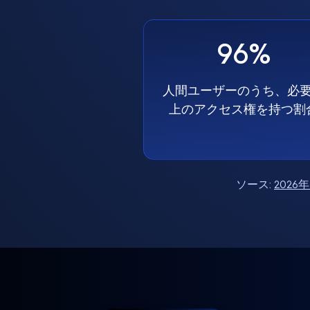
96%
人間ユーザーのうち、必
上のアクセス権を持つ割
ソース:
202