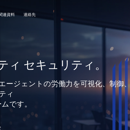
関連資料
連絡先
ティ セキュリティ。
間とエージェントの労働力を可視化、制御
ティ
ームです。
む