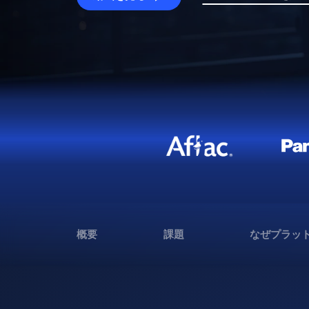
概要
課題
なぜプラッ