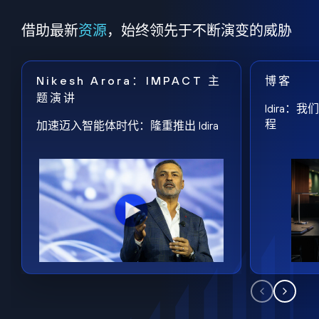
借助最新
资源
，始终领先于不断演变的威胁
Nikesh Arora：IMPACT 主
博客
题演讲
Idira
程
加速迈入智能体时代：隆重推出 Idira