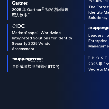
The Forres
®
2025 年 Gartner
特权访问管理
Identity 
™
魔力象限
Solution
MarketScape：Worldwide
Leadershi
Integrated Solutions for Identity
Enterprise
Security 2025 Vendor
Manageme
Assessment
2025 年 Fro
身份威胁检测与响应 (ITDR)
Secrets M