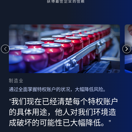
获得最佳企业的信赖
制造业
通过全面掌握特权账户的状况，大幅降低风险。
边
AI
"我们现在已经清楚每个特权账户
全意
的
”
的具体用途，他人对我们环境造
并
成破坏的可能性已大幅降低。"
范