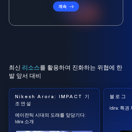
계속
최신
리소스
를 활용하여 진화하는 위협에 한
발 앞서 대비
Nikesh Arora: IMPACT 기
블로그
조연설
Idira: 
에이전틱 시대의 도래를 앞당기다:
Idira 소개