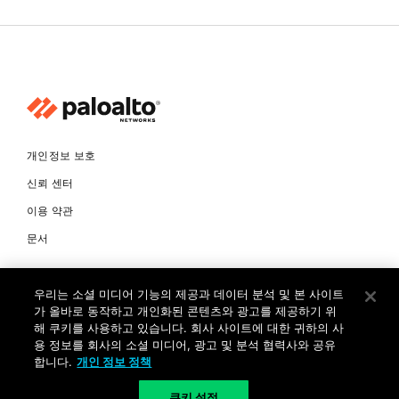
개인정보 보호
신뢰 센터
이용 약관
문서
© Copyright 2026 팔로알토네트웍스코리아 유한회사 Palo Alto
우리는 소셜 미디어 기능의 제공과 데이터 분석 및 본 사이트
Networks Korea, Ltd. All rights reserved. 여러 가지 상표에 대한
소유권은 각 소유자에게 있습니다. 사업자 등록번호: 120-87-72963.
가 올바로 동작하고 개인화된 콘텐츠와 광고를 제공하기 위
대표자 : 제프리찰스트루 서울특별시 서초구 서초대로74길 4, 1층 (삼성
해 쿠키를 사용하고 있습니다. 회사 사이트에 대한 귀하의 사
생명 서초타워) TEL: +82-2-568-4353
용 정보를 회사의 소셜 미디어, 광고 및 분석 협력사와 공유
합니다.
개인 정보 정책
KR
쿠키 설정