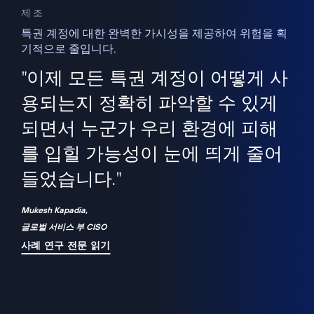
제조
특권 계정에 대한 완벽한 가시성을 제공하여 위험을 획
기적으로 줄입니다.
을
새
사용
"이제 모든 특권 계정이 어떻게 사
을
지
사
용되는지 정확히 파악할 수 있게
세
되면서 누군가 우리 환경에 피해
 이
를 입힐 가능성이 눈에 띄게 줄어
기
들었습니다."
화
Mukesh Kapadia,
글로벌 서비스 부 CISO
사례 연구 전문 읽기